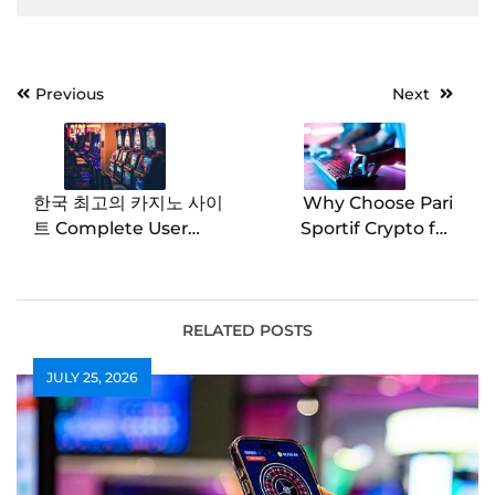
Post
Previous
Next
navigation
한국 최고의 카지노 사이
Why Choose Pari
트 Complete User
Sportif Crypto for
Guide
Sports Wagers
RELATED POSTS
JULY 25, 2026