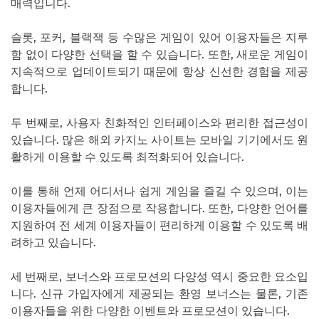
매력입니다.
슬롯, 포커, 블랙잭 등 수많은 게임이 있어 이용자들은 지루
함 없이 다양한 선택을 할 수 있습니다. 또한, 새로운 게임이
지속적으로 업데이트되기 때문에 항상 신선한 경험을 제공
합니다.
두 번째로, 사용자 친화적인 인터페이스와 편리한 접근성이
있습니다. 많은 해외 카지노 사이트는 모바일 기기에서도 원
활하게 이용할 수 있도록 최적화되어 있습니다.
이를 통해 언제 어디서나 쉽게 게임을 즐길 수 있으며, 이는
이용자들에게 큰 장점으로 작용합니다. 또한, 다양한 언어를
지원하여 전 세계 이용자들이 편리하게 이용할 수 있도록 배
려하고 있습니다.
세 번째로, 보너스와 프로모션의 다양성 역시 중요한 요소입
니다. 신규 가입자에게 제공되는 환영 보너스는 물론, 기존
이용자들을 위한 다양한 이벤트와 프로모션이 있습니다.