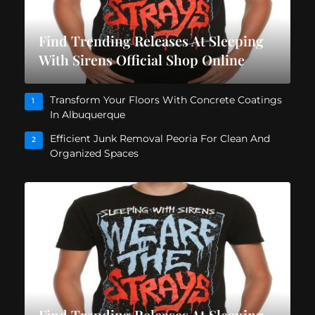
Find Trending Releases At Sleeping
With Sirens Official Shop Online
Transform Your Floors With Concrete Coatings
1
In Albuquerque
Efficient Junk Removal Peoria For Clean And
2
Organized Spaces