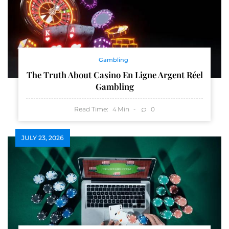
Gambling
The Truth About Casino En Ligne Argent Réel
Gambling
Read Time:
Min
0
4
JULY 23, 2026