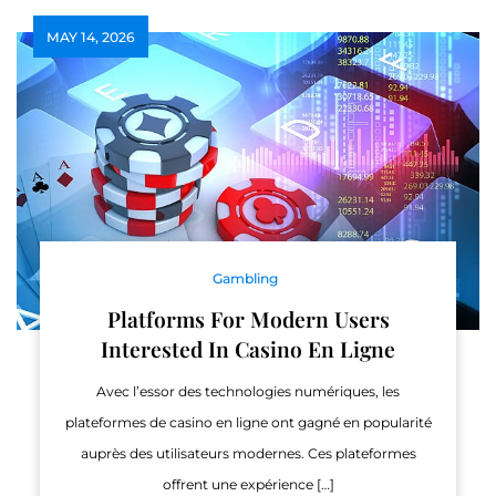
MAY 14, 2026
Gambling
Platforms For Modern Users
Interested In Casino En Ligne
Avec l’essor des technologies numériques, les
plateformes de casino en ligne ont gagné en popularité
auprès des utilisateurs modernes. Ces plateformes
offrent une expérience […]