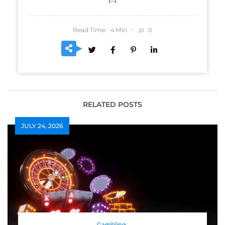
Read Time:
Min
0
4
RELATED POSTS
JULY 24, 2026
Gambling