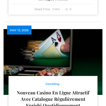
Read Time:
Min
0
5
MAY 13, 2026
Gambling
Nouveau Casino En Ligne Attractif
Avec Catalogue Régulièrement
Enrichi Quotidiennement