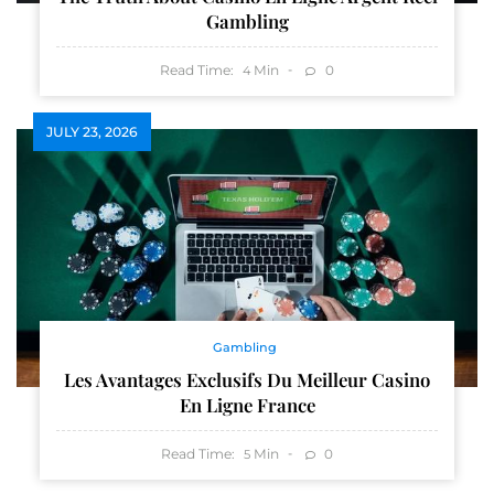
Gambling
Read Time:
Min
0
4
JULY 23, 2026
Gambling
Les Avantages Exclusifs Du Meilleur Casino
En Ligne France
Read Time:
Min
0
5