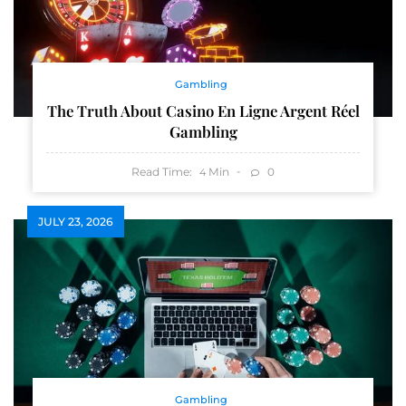
Gambling
The Truth About Casino En Ligne Argent Réel
Gambling
Read Time:
Min
0
4
JULY 23, 2026
Gambling