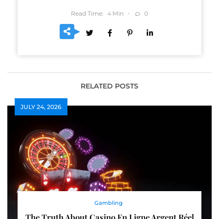
Read Time:
Min
0
4
RELATED POSTS
JULY 24, 2026
Gambling
The Truth About Casino En Ligne Argent Réel