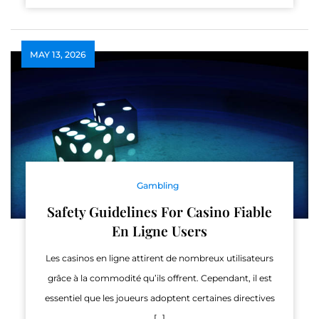
MAY 13, 2026
Gambling
Safety Guidelines For Casino Fiable
En Ligne Users
Les casinos en ligne attirent de nombreux utilisateurs
grâce à la commodité qu’ils offrent. Cependant, il est
essentiel que les joueurs adoptent certaines directives
[…]