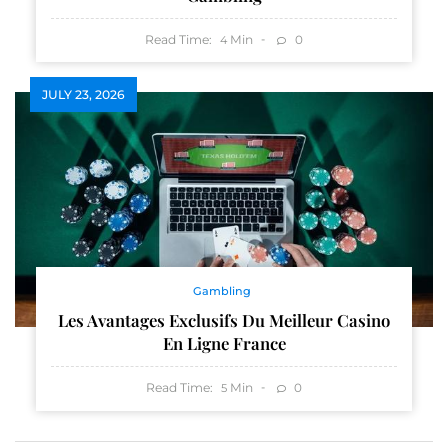
Read Time:
Min
0
4
JULY 23, 2026
Gambling
Les Avantages Exclusifs Du Meilleur Casino
En Ligne France
Read Time:
Min
0
5