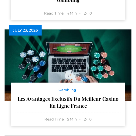
Read Time:
Min
0
4
JULY 23, 2026
Gambling
Les Avantages Exclusifs Du Meilleur Casino
En Ligne France
Read Time:
Min
0
5