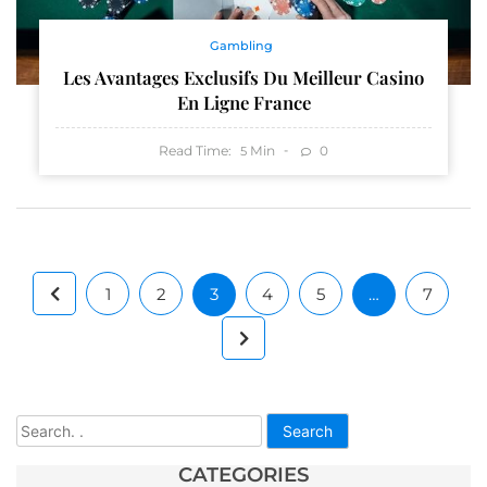
Gambling
Les Avantages Exclusifs Du Meilleur Casino
En Ligne France
Read Time:
Min
0
5
1
2
3
4
5
…
7
Search
CATEGORIES