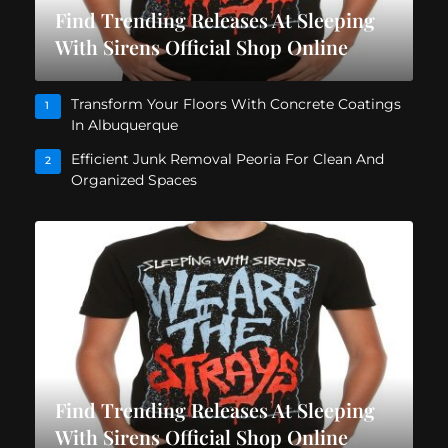
Find Trending Releases At Sleeping
With Sirens Official Shop Online
Transform Your Floors With Concrete Coatings
1
In Albuquerque
Efficient Junk Removal Peoria For Clean And
2
Organized Spaces
Find Trending Releases At Sleeping
With Sirens Official Shop Online