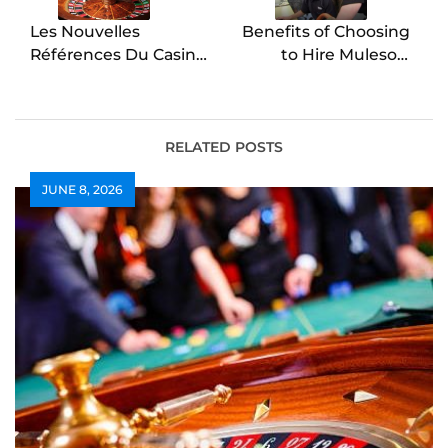
Les Nouvelles
Benefits of Choosing
Références Du Casino
to Hire Mulesoft
En Ligne France
Freelancer for API
Development
RELATED POSTS
JUNE 8, 2026