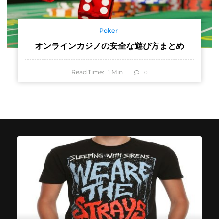
Poker
オンラインカジノの安全な遊び方まとめ
Read Time:
1
Min
0