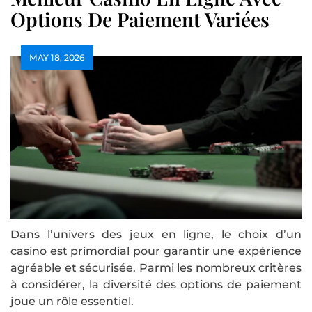
Options De Paiement Variées
MAY 18, 2026
Dans l’univers des jeux en ligne, le choix d’un
casino est primordial pour garantir une expérience
agréable et sécurisée. Parmi les nombreux critères
à considérer, la diversité des options de paiement
joue un rôle essentiel.