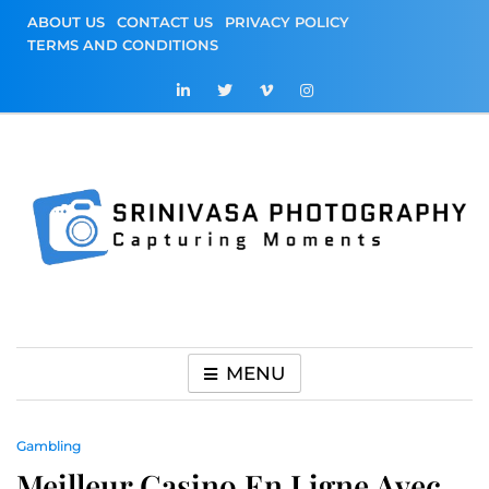
Skip
ABOUT US
CONTACT US
PRIVACY POLICY
to
TERMS AND CONDITIONS
content
Srinivasa
Capturing Moments
Photography
MENU
Gambling
Meilleur Casino En Ligne Avec