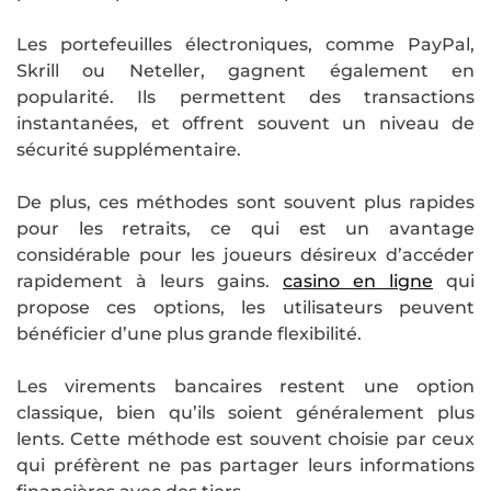
Les portefeuilles électroniques, comme PayPal,
Skrill ou Neteller, gagnent également en
popularité. Ils permettent des transactions
instantanées, et offrent souvent un niveau de
sécurité supplémentaire.
De plus, ces méthodes sont souvent plus rapides
pour les retraits, ce qui est un avantage
considérable pour les joueurs désireux d’accéder
rapidement à leurs gains.
casino en ligne
qui
propose ces options, les utilisateurs peuvent
bénéficier d’une plus grande flexibilité.
Les virements bancaires restent une option
classique, bien qu’ils soient généralement plus
lents. Cette méthode est souvent choisie par ceux
qui préfèrent ne pas partager leurs informations