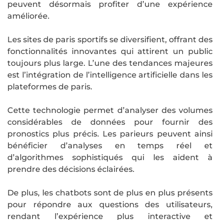
peuvent désormais profiter d’une expérience
améliorée.
Les sites de paris sportifs se diversifient, offrant des
fonctionnalités innovantes qui attirent un public
toujours plus large. L’une des tendances majeures
est l’intégration de l’intelligence artificielle dans les
plateformes de paris.
Cette technologie permet d’analyser des volumes
considérables de données pour fournir des
pronostics plus précis. Les parieurs peuvent ainsi
bénéficier d’analyses en temps réel et
d’algorithmes sophistiqués qui les aident à
prendre des décisions éclairées.
De plus, les chatbots sont de plus en plus présents
pour répondre aux questions des utilisateurs,
rendant l’expérience plus interactive et