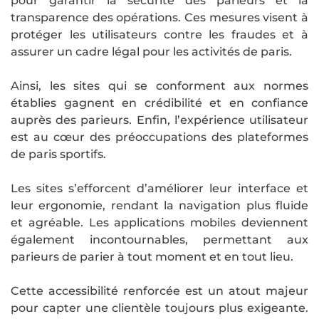
pour garantir la sécurité des parieurs et la
transparence des opérations. Ces mesures visent à
protéger les utilisateurs contre les fraudes et à
assurer un cadre légal pour les activités de paris.
Ainsi, les sites qui se conforment aux normes
établies gagnent en crédibilité et en confiance
auprès des parieurs. Enfin, l’expérience utilisateur
est au cœur des préoccupations des plateformes
de paris sportifs.
Les sites s’efforcent d’améliorer leur interface et
leur ergonomie, rendant la navigation plus fluide
et agréable. Les applications mobiles deviennent
également incontournables, permettant aux
parieurs de parier à tout moment et en tout lieu.
Cette accessibilité renforcée est un atout majeur
pour capter une clientèle toujours plus exigeante.