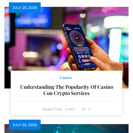
JULY 25, 2026
Casino
Understanding The Popularity Of Casino
Con Crypto Services
Read Time:
4
Min
0
JULY 25, 2026