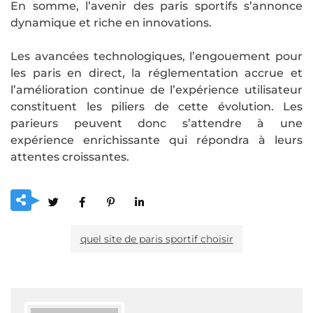
En somme, l’avenir des paris sportifs s’annonce
dynamique et riche en innovations.
Les avancées technologiques, l’engouement pour
les paris en direct, la réglementation accrue et
l’amélioration continue de l’expérience utilisateur
constituent les piliers de cette évolution. Les
parieurs peuvent donc s’attendre à une
expérience enrichissante qui répondra à leurs
attentes croissantes.
quel site de paris sportif choisir