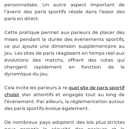
personnalisée. Un autre aspect important de
l’avenir des paris sportifs réside dans l’essor des
paris en direct.
Cette pratique permet aux parieurs de placer des
mises pendant la durée des événements sportifs,
ce qui ajoute une dimension supplémentaire au
jeu. Les sites de paris réagissent en temps réel aux
évolutions des matchs, offrant des cotes qui
changent rapidement en fonction de la
dynamique du jeu.
Cela incite les parieurs à re
quel site de paris sportif
choisir
ster attentifs et engagés tout au long de
l’événement. Par ailleurs, la réglementation autour
des paris sportifs évolue également.
De nombreux pays adoptent des lois plus strictes