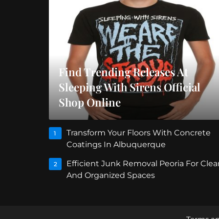
Find Trending Releases At
Sleeping With Sirens Official
Shop Online
Transform Your Floors With Concrete
1
Coatings In Albuquerque
Efficient Junk Removal Peoria For Clea
2
And Organized Spaces