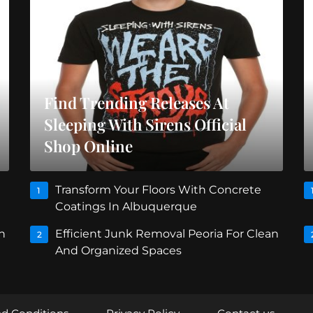
Find Trending Releases At
Sleeping With Sirens Official
Shop Online
Transform Your Floors With Concrete
1
Coatings In Albuquerque
n
Efficient Junk Removal Peoria For Clean
2
And Organized Spaces