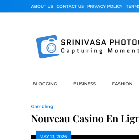
Skip
ABOUT US
CONTACT US
PRIVACY POLICY
TERM
to
content
Srinivasa Photo
Capturing Moments
BLOGGING
BUSINESS
FASHION
Gambling
Nouveau Casino En Lign
MAY 21, 2026