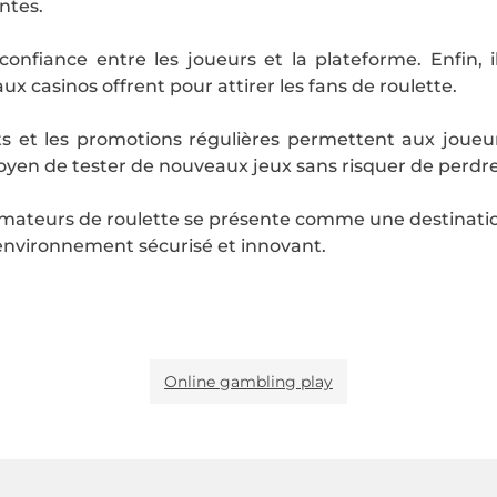
ntes.
confiance entre les joueurs et la plateforme. Enfin,
x casinos offrent pour attirer les fans de roulette.
ts et les promotions régulières permettent aux joueur
moyen de tester de nouveaux jeux sans risquer de perdre
amateurs de roulette se présente comme une destinati
 environnement sécurisé et innovant.
Online gambling play