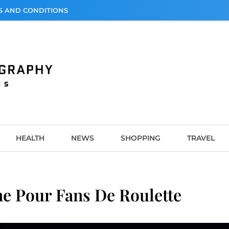
S AND CONDITIONS
graphy
HEALTH
NEWS
SHOPPING
TRAVEL
e Pour Fans De Roulette