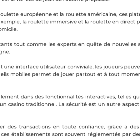
roulette européenne et la roulette américaine, ces pl
exemple, la roulette immersive et la roulette en direct
omicile.
butants tout comme les experts en quête de nouvelles s
igne.
 une interface utilisateur conviviale, les joueurs peuve
pareils mobiles permet de jouer partout et à tout mome
ement dans des fonctionnalités interactives, telles q
un casino traditionnel. La sécurité est un autre aspec
tuer des transactions en toute confiance, grâce à d
, ces établissements sont souvent réglementés par de