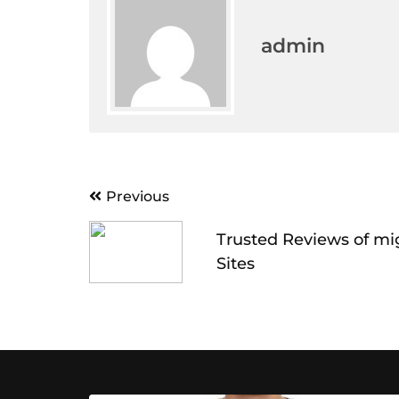
admin
Post
Previous
navigation
Trusted Reviews of migl
Sites