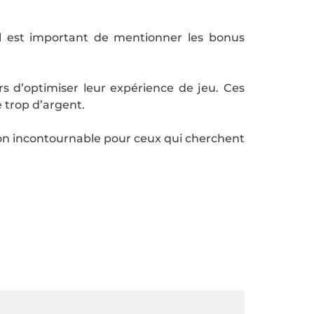
 il est important de mentionner les bonus
s d’optimiser leur expérience de jeu. Ces
 trop d’argent.
on incontournable pour ceux qui cherchent