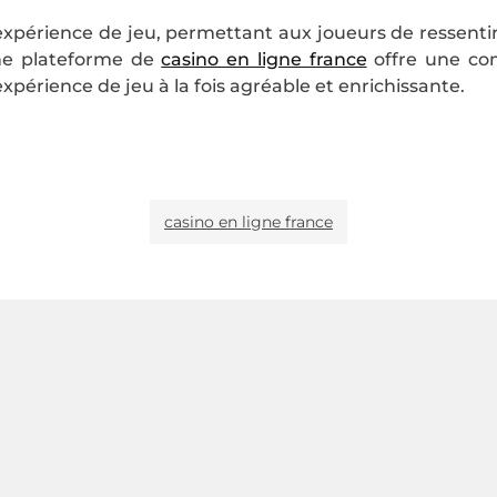
 l’expérience de jeu, permettant aux joueurs de ress
 une plateforme de
casino en ligne france
offre une com
’expérience de jeu à la fois agréable et enrichissante.
casino en ligne france