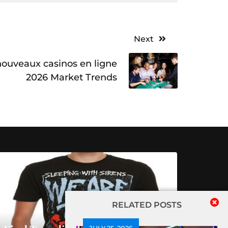
Next
 nouveaux casinos en ligne
2026 Market Trends
RELATED POSTS