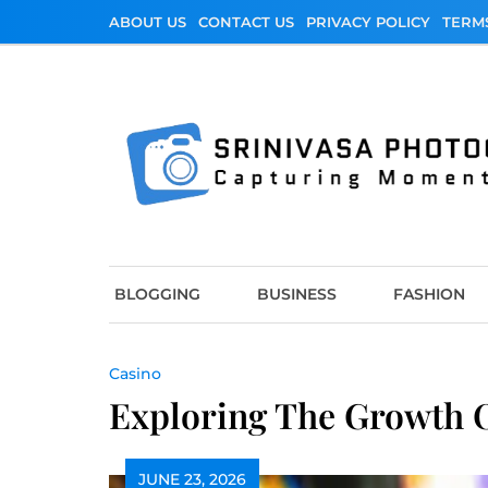
Skip
ABOUT US
CONTACT US
PRIVACY POLICY
TERM
to
content
Srinivasa Photo
Capturing Moments
BLOGGING
BUSINESS
FASHION
Casino
Exploring The Growth 
JUNE 23, 2026