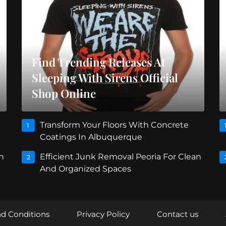
Find Trending Releases At
Sleeping With Sirens Official
Shop Online
Transform Your Floors With Concrete
1
Coatings In Albuquerque
n
Efficient Junk Removal Peoria For Clean
2
And Organized Spaces
d Conditions
Privacy Policy
Contact us