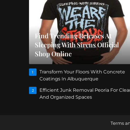
Find Trending Releases At
Sleeping With Sirens Official
Shop Online
Transform Your Floors With Concrete
1
Coatings In Albuquerque
Efficient Junk Removal Peoria For Clea
2
And Organized Spaces
Terms an