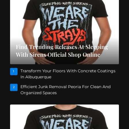
Find Trending Releases At Sleeping
With Sirens Official Shop Online
Transform Your Floors With Concrete Coatings
1
In Albuquerque
Efficient Junk Removal Peoria For Clean And
2
Organized Spaces