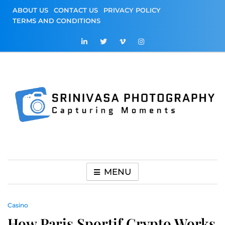
Skip
ABOUT US
CONTACT US
PRIVACY POLICY
to
TERMS AND CONDITIONS
content
Srinivasa
Capturing Moments
Photography
MENU
Casino
How Paris Sportif Crypto Works