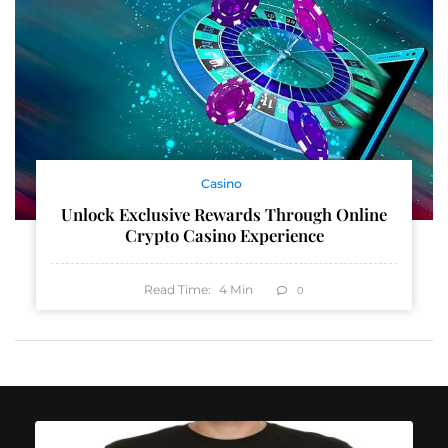
Casino
Unlock Exclusive Rewards Through Online
Crypto Casino Experience
Read Time:
4
Min
0