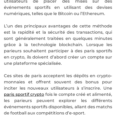
utilisateurs de placer des mises sur des
événements sportifs en utilisant des devises
numériques, telles que le Bitcoin ou l’Ethereum.
L’un des principaux avantages de cette méthode
est la rapidité et la sécurité des transactions, qui
sont généralement traitées en quelques minutes
grâce à la technologie blockchain. Lorsque les
parieurs souhaitent participer à des paris sportifs
en crypto, ils doivent d’abord créer un compte sur
une plateforme spécialisée.
Ces sites de paris acceptent les dépôts en crypto-
monnaies et offrent souvent des bonus pour
inciter les nouveaux utilisateurs à s’inscrire. Une
paris sportif crypto
fois le compte créé et alimenté,
les parieurs peuvent explorer les différents
événements sportifs disponibles, allant des matchs
de football aux compétitions d’e-sport.