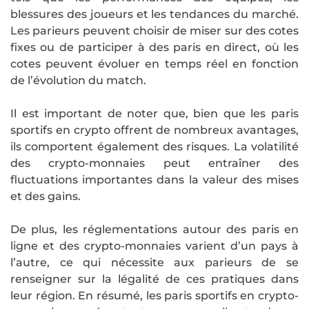
blessures des joueurs et les tendances du marché.
Les parieurs peuvent choisir de miser sur des cotes
fixes ou de participer à des paris en direct, où les
cotes peuvent évoluer en temps réel en fonction
de l’évolution du match.
Il est important de noter que, bien que les paris
sportifs en crypto offrent de nombreux avantages,
ils comportent également des risques. La volatilité
des crypto-monnaies peut entraîner des
fluctuations importantes dans la valeur des mises
et des gains.
De plus, les réglementations autour des paris en
ligne et des crypto-monnaies varient d’un pays à
l’autre, ce qui nécessite aux parieurs de se
renseigner sur la légalité de ces pratiques dans
leur région. En résumé, les paris sportifs en crypto-