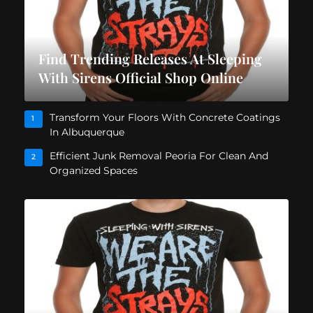
Find Trending Releases At Sleeping
With Sirens Official Shop Online
Transform Your Floors With Concrete Coatings
1
In Albuquerque
Efficient Junk Removal Peoria For Clean And
2
Organized Spaces