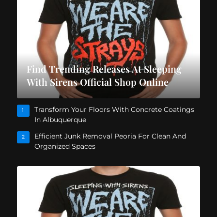
Find Trending Releases At Sleeping
With Sirens Official Shop Online
Transform Your Floors With Concrete Coatings
1
In Albuquerque
Efficient Junk Removal Peoria For Clean And
2
Organized Spaces