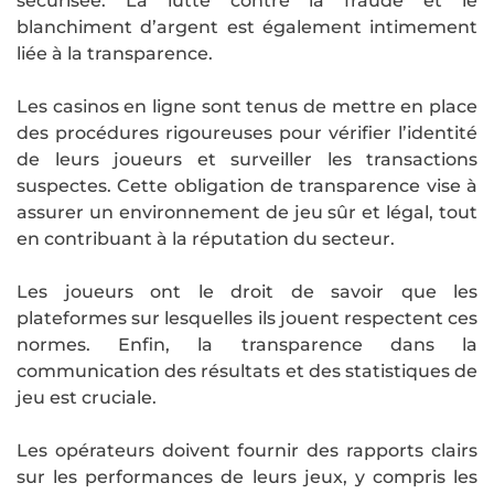
sécurisée. La lutte contre la fraude et le
blanchiment d’argent est également intimement
liée à la transparence.
Les casinos en ligne sont tenus de mettre en place
des procédures rigoureuses pour vérifier l’identité
de leurs joueurs et surveiller les transactions
suspectes. Cette obligation de transparence vise à
assurer un environnement de jeu sûr et légal, tout
en contribuant à la réputation du secteur.
Les joueurs ont le droit de savoir que les
plateformes sur lesquelles ils jouent respectent ces
normes. Enfin, la transparence dans la
communication des résultats et des statistiques de
jeu est cruciale.
Les opérateurs doivent fournir des rapports clairs
sur les performances de leurs jeux, y compris les