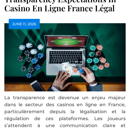
Casino En Ligne France Légal
JUNE 11, 2026
La transparence est devenue un enjeu majeur
dans le secteur des casinos en ligne en France,
particulièrement depuis la légalisation et la
régulation de ces plateformes. Les joueurs
s’attendent à une communication claire et