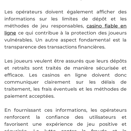
Les opérateurs doivent également afficher des
informations sur les limites de dépôt et les
méthodes de jeu responsables,
casino fiable en
ligne
ce qui contribue à la protection des joueurs
vulnérables. Un autre aspect fondamental est la
transparence des transactions financières.
Les joueurs veulent être assurés que leurs dépôts
et retraits sont traités de manière sécurisée et
efficace. Les casinos en ligne doivent donc
communiquer clairement sur les délais de
traitement, les frais éventuels et les méthodes de
paiement acceptées.
En fournissant ces informations, les opérateurs
renforcent la confiance des utilisateurs et
favorisent une expérience de jeu positive et