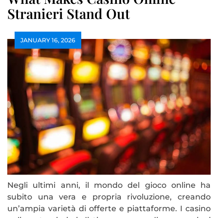
Stranieri Stand Out
JANUARY 16, 2026
Negli ultimi anni, il mondo del gioco online ha
subito una vera e propria rivoluzione, creando
un’ampia varietà di offerte e piattaforme. I casino