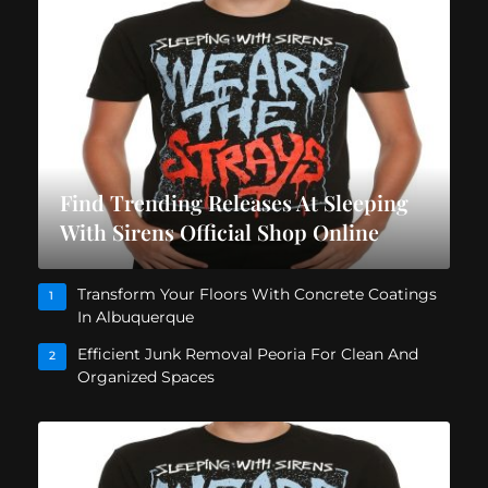
Find Trending Releases At Sleeping
With Sirens Official Shop Online
Transform Your Floors With Concrete Coatings
1
In Albuquerque
Efficient Junk Removal Peoria For Clean And
2
Organized Spaces