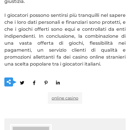
giustizia.
I giocatori possono sentirsi più tranquilli nel sapere
che i loro dati personali e finanziari sono protetti, e
che i giochi offerti sono equi e controllati da enti
indipendenti. In conclusione, la combinazione di
una vasta offerta di giochi, flessibilità nei
pagamenti, un servizio clienti di qualità e
promozioni allettanti fa dei casino online stranieri
una scelta popolare tra i giocatori italiani.
online casino