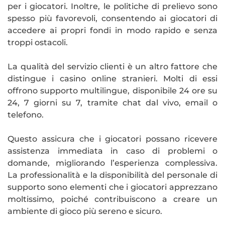
per i giocatori. Inoltre, le politiche di prelievo sono
spesso più favorevoli, consentendo ai giocatori di
accedere ai propri fondi in modo rapido e senza
troppi ostacoli.
La qualità del servizio clienti è un altro fattore che
distingue i casino online stranieri. Molti di essi
offrono supporto multilingue, disponibile 24 ore su
24, 7 giorni su 7, tramite chat dal vivo, email o
telefono.
Questo assicura che i giocatori possano ricevere
assistenza immediata in caso di problemi o
domande, migliorando l’esperienza complessiva.
La professionalità e la disponibilità del personale di
supporto sono elementi che i giocatori apprezzano
moltissimo, poiché contribuiscono a creare un
ambiente di gioco più sereno e sicuro.